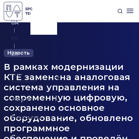
UA
|
RU
|
Новость
EN
В рамках модернизации
Про
КТЕ заменена аналоговая
компанию
система управления на
современную цифровую,
Услуги
сохранено основное
оборудование, обновлено
Референсы
программное
Контакты
обеспечение и проведён