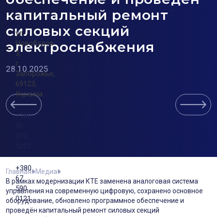
капитальный ремонт
силовых секций
ул.
электроснабжения
Новобудов
3,
г.
28.10.2025
Запорожье,
69123,
Украина
+380
50
010
1221
+380
Главная
Медиа
67
В рамках модернизации КТЕ заменена аналоговая система
590
управления на современную цифровую, сохранено основное
0121
оборудование, обновлено программное обеспечение и
проведён капитальный ремонт силовых секций