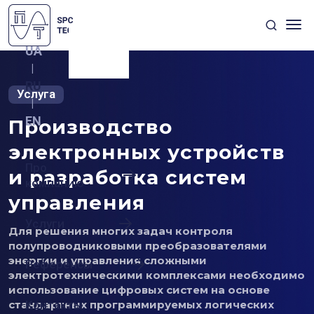
UA
|
RU
Услуга
|
EN
Производство
электронных устройств
Про
и разработка систем
компанию
управления
Услуги
Для решения многих задач контроля
полупроводниковыми преобразователями
энергии и управления сложными
Референсы
электротехническими комплексами необходимо
использование цифровых систем на основе
стандартных программируемых логических
Контакты