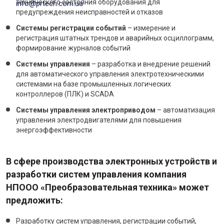
технического состояния оборудования для
info@prtech.com.ua
предупреждения неисправностей и отказов
Системы регистрации событий
– измерение и
регистрация штатных трендов и аварийных осциллограмм,
формирование журналов событий
Системы управления
– разработка и внедрение решений
для автоматического управления электротехническими
системами на базе промышленных логических
контроллеров (ПЛК) и SCADA
Системы управления электроприводом
– автоматизация
управления электродвигателями для повышения
энергоэффективности
В сфере производства электронных устройств и
разработки систем управления компания
НПООО «Преобразовательная техника» может
предложить:
Разработку систем управления, регистрации событий,