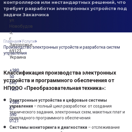
контроллеров или нестандартных решений, что
требует разработки электронных устройств под
задачи Заказчика
ул.
Новобудов
3,
г.
Главная
Услуги
Запорожье,
Производство электронных устройств и разработка систем
69123,
управления
Украина
+380
Классификация производства электронных
50
устройств и программного обеспечения от
010
НПООО «Преобразовательная техника»:
1221
Электронные устройства и цифровые системы
+380
управления
– полный цикл разработки: от создания
67
технического задания, электронных схем, макетных плат и
590
прикладного программного обеспечения
0121
Системы мониторинга и диагностики
– отслеживание