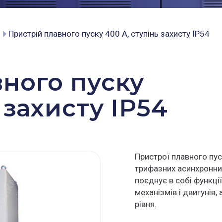
н
Пристрій плавного пуску 400 А, ступінь захисту IP54
ного пуску
 захисту IP54
Пристрої плавного пус
трифазних асинхронни
поєднує в собі функці
механізмів і двигунів
рівня.