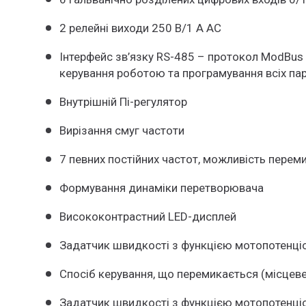
2 релейні виходи 250 В/1 A AC
Інтерфейс зв’язку RS-485 – протокол ModBu
керування роботою та програмування всіх па
Внутрішній Пі-регулятор
Вирізання смуг частоти
7 певних постійних частот, можливість пере
Формування динаміки перетворювача
Висококонтрастний LED-дисплей
Задатчик швидкості з функцією мотопотенці
Спосіб керування, що перемикається (місцев
Задатчик швидкості з функцією мотопотенці