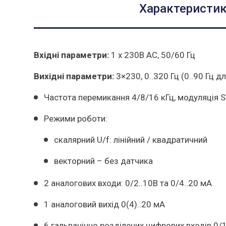
Характеристи
Вхідні параметри:
1 х 230В AC, 50/60 Гц
Вихідні параметри:
3×230, 0..320 Гц (0..90 Гц 
Частота перемикання 4/8/16 кГц, модуляція
Режими роботи:
скалярний U/f: лінійний / квадратичний
векторний – без датчика
2 аналогових входи: 0/2..10В та 0/4..20 мА
1 аналоговий вихід 0(4)..20 мA
6 гальванічно розділених цифрових входів 0/1