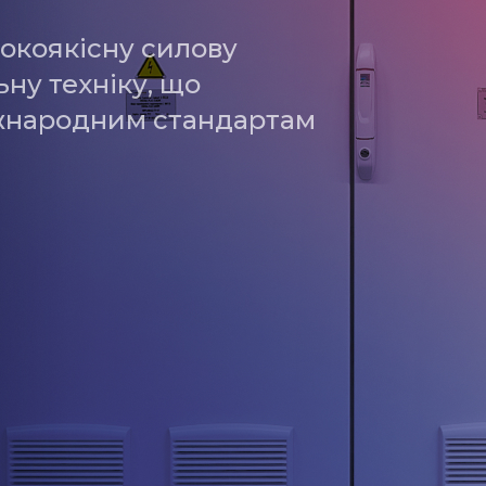
окоякісну силову
ну техніку, що
іжнародним стандартам