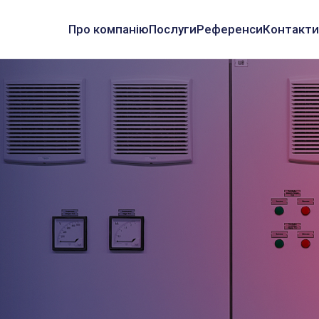
Про компанію
Послуги
Референси
Контакти