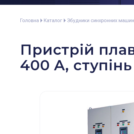
Головна
Каталог
Збудники синхронних маши
Пристрій плав
400 А, ступінь