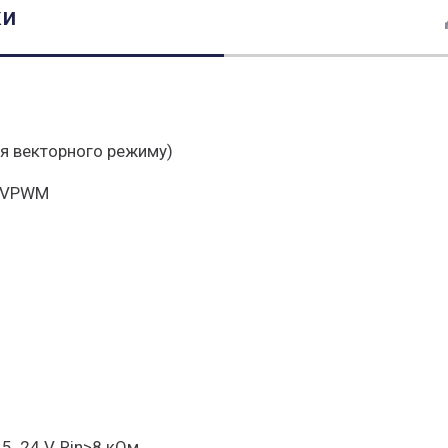
ки
для векторного режиму)
 SVPWM
5..24 V, Rin>8 кОм