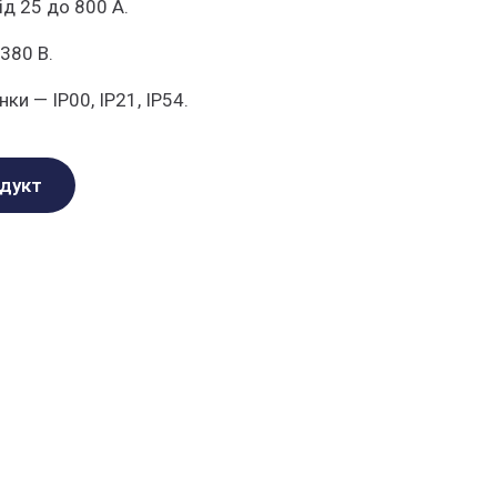
ід 25 до 800 А.
380 В.
ки — IP00, IP21, IP54.
одукт