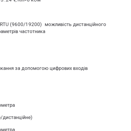
s RTU (9600/19200) можливість дистанційного
раметрів частотника
микання за допомогою цифрових входів
ометра
е/дистанційне)
ометра