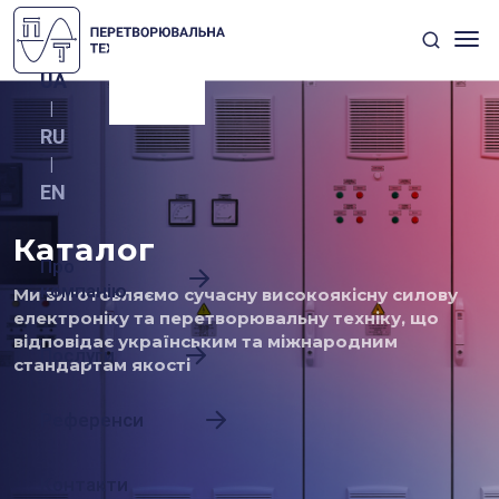
UA
|
RU
|
EN
Каталог
Про
компанію
Ми виготовляємо сучасну високоякісну силову
електроніку та перетворювальну техніку, що
відповідає українським та міжнародним
Послуги
стандартам якості
Референси
Контакти