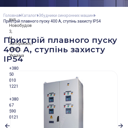
Головна
Каталог
Збудники синхронних машин
вул.
Пристрій плавного пуску 400 А, ступінь захисту IP54
Новобудов
3,
м.
Пристрій плавного пуску
Запоріжжя,
400 А, ступінь захисту
69123,
Україна
IP54
+380
50
010
1221
+380
67
590
0121