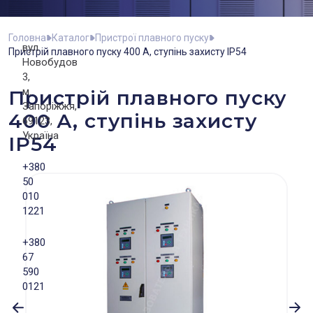
Головна
Каталог
Пристрої плавного пуску
вул.
Пристрій плавного пуску 400 А, ступінь захисту IP54
Новобудов
3,
м.
Пристрій плавного пуску
Запоріжжя,
400 А, ступінь захисту
69123,
Україна
IP54
+380
50
010
1221
+380
67
590
0121