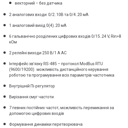
векторний – без датчика
2 аналогових входи: 0/2..10В та 0/4..20 мА
1 аналоговий вихід 0(4)..20 мA
6 гальванічно розділених цифрових входів 0/15..24 V, Rin>8
кОм
2 релейні виходи 250 В/1 A AC
Інтерфейс зв’язку RS-485 – протокол ModBus RTU
(9600/19200) можливість дистанційного керування
роботою та програмування всіх параметрів частотника
Внутрішній Пі-регулятор
Вирізання смуг частоти
7 певних постійних частот, можливість перемикання за
допомогою цифрових входів
Формування динаміки перетворювача