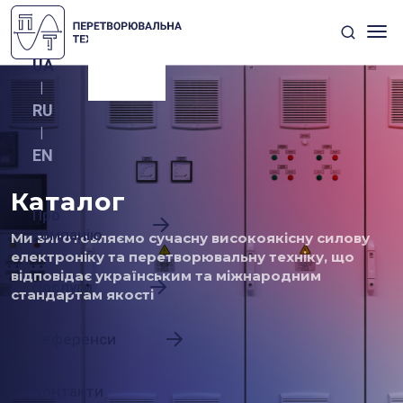
UA
|
RU
|
EN
Каталог
Про
компанію
Ми виготовляємо сучасну високоякісну силову
електроніку та перетворювальну техніку, що
відповідає українським та міжнародним
Послуги
стандартам якості
Референси
Контакти